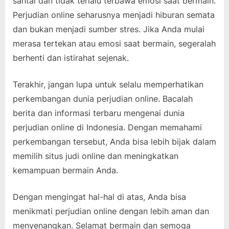
santai dan tidak terlalu terbawa emosi saat bermain.
Perjudian online seharusnya menjadi hiburan semata
dan bukan menjadi sumber stres. Jika Anda mulai
merasa tertekan atau emosi saat bermain, segeralah
berhenti dan istirahat sejenak.
Terakhir, jangan lupa untuk selalu memperhatikan
perkembangan dunia perjudian online. Bacalah
berita dan informasi terbaru mengenai dunia
perjudian online di Indonesia. Dengan memahami
perkembangan tersebut, Anda bisa lebih bijak dalam
memilih situs judi online dan meningkatkan
kemampuan bermain Anda.
Dengan mengingat hal-hal di atas, Anda bisa
menikmati perjudian online dengan lebih aman dan
menyenangkan. Selamat bermain dan semoga