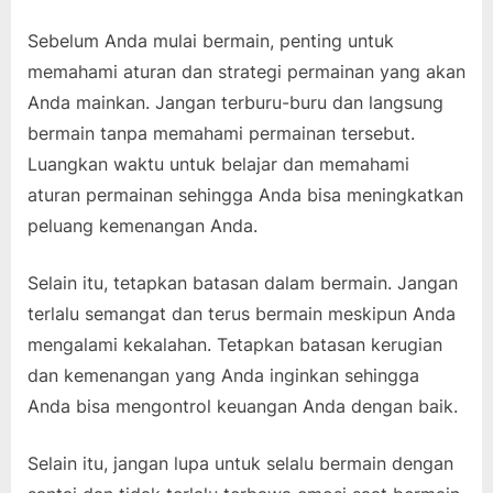
Sebelum Anda mulai bermain, penting untuk
memahami aturan dan strategi permainan yang akan
Anda mainkan. Jangan terburu-buru dan langsung
bermain tanpa memahami permainan tersebut.
Luangkan waktu untuk belajar dan memahami
aturan permainan sehingga Anda bisa meningkatkan
peluang kemenangan Anda.
Selain itu, tetapkan batasan dalam bermain. Jangan
terlalu semangat dan terus bermain meskipun Anda
mengalami kekalahan. Tetapkan batasan kerugian
dan kemenangan yang Anda inginkan sehingga
Anda bisa mengontrol keuangan Anda dengan baik.
Selain itu, jangan lupa untuk selalu bermain dengan